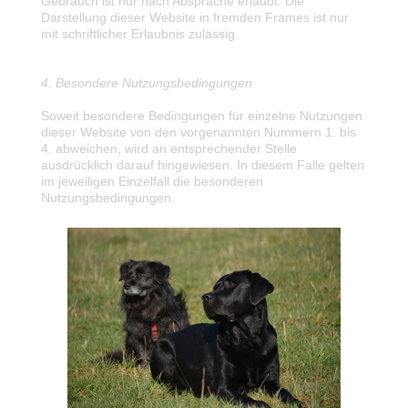
Gebrauch ist nur nach Absprache erlaubt. Die
Darstellung dieser Website in fremden Frames ist nur
mit schriftlicher Erlaubnis zulässig.
4. Besondere Nutzungsbedingungen
Soweit besondere Bedingungen für einzelne Nutzungen
dieser Website von den vorgenannten Nummern 1. bis
4. abweichen, wird an entsprechender Stelle
ausdrücklich darauf hingewiesen. In diesem Falle gelten
im jeweiligen Einzelfall die besonderen
Nutzungsbedingungen.